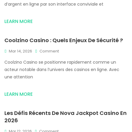
d’argent en ligne par son interface conviviale et
LEARN MORE
Coolzino Casino : Quels Enjeux De Sécurité ?
Mar 14, 2026
Comment
Coolzino Casino se positionne rapidement comme un
acteur notable dans l’univers des casinos en ligne. Avec
une attention
LEARN MORE
Les Défis Récents De Nova Jackpot Casino En
2026
Mar 12, 2026
Comment