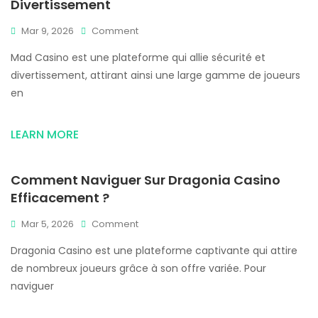
Divertissement
Mar 9, 2026
Comment
Mad Casino est une plateforme qui allie sécurité et
divertissement, attirant ainsi une large gamme de joueurs
en
LEARN MORE
Comment Naviguer Sur Dragonia Casino
Efficacement ?
Mar 5, 2026
Comment
Dragonia Casino est une plateforme captivante qui attire
de nombreux joueurs grâce à son offre variée. Pour
naviguer