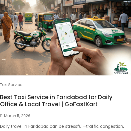
Taxi Service
Best Taxi Service in Faridabad for Daily
Office & Local Travel | GoFastKart
March 5, 2026
Daily travel in Faridabad can be stressful—traffic congestion,