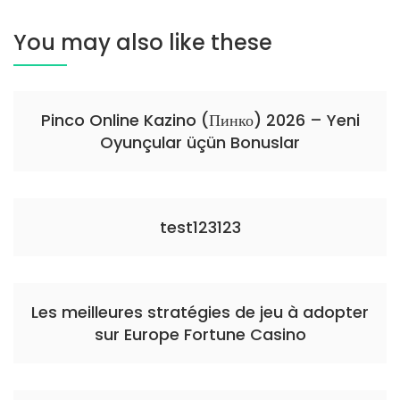
You may also like these
Pinco Online Kazino (Пинко) 2026 – Yeni
Oyunçular üçün Bonuslar
test123123
Les meilleures stratégies de jeu à adopter
sur Europe Fortune Casino