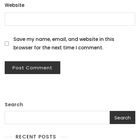
Website
Save my name, email, and website in this
browser for the next time I comment.
Search
Search
RECENT POSTS