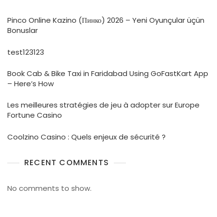
Pinco Online Kazino (Пинко) 2026 – Yeni Oyunçular üçün
Bonuslar
test123123
Book Cab & Bike Taxi in Faridabad Using GoFastKart App
– Here’s How
Les meilleures stratégies de jeu à adopter sur Europe
Fortune Casino
Coolzino Casino : Quels enjeux de sécurité ?
RECENT COMMENTS
No comments to show.