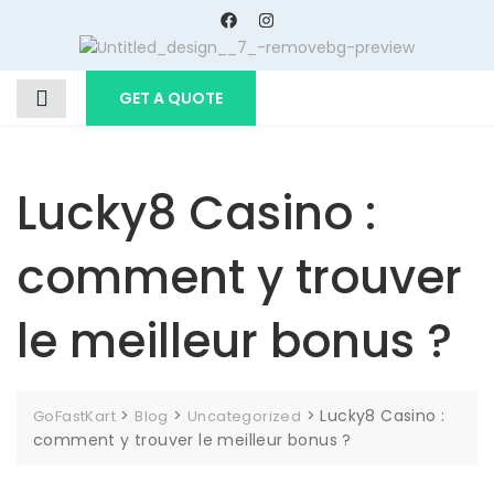
GET A QUOTE
Lucky8 Casino :
comment y trouver
le meilleur bonus ?
>
>
>
Lucky8 Casino :
GoFastKart
Blog
Uncategorized
comment y trouver le meilleur bonus ?