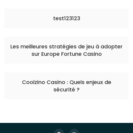
test123123
Les meilleures stratégies de jeu à adopter
sur Europe Fortune Casino
Coolzino Casino : Quels enjeux de
sécurité ?