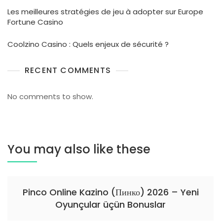
Les meilleures stratégies de jeu à adopter sur Europe
Fortune Casino
Coolzino Casino : Quels enjeux de sécurité ?
RECENT COMMENTS
No comments to show.
You may also like these
Pinco Online Kazino (Пинко) 2026 – Yeni
Oyunçular üçün Bonuslar