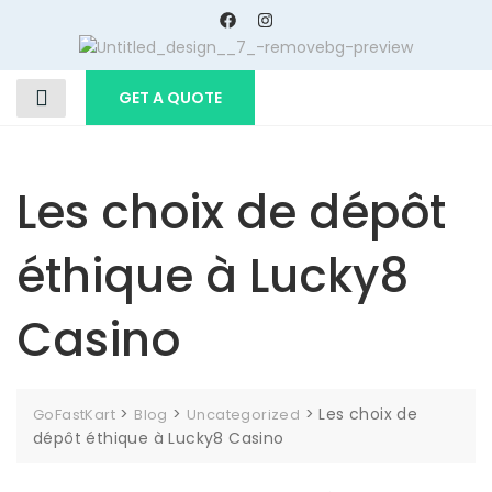
GET A QUOTE
Les choix de dépôt
éthique à Lucky8
Casino
>
>
>
Les choix de
GoFastKart
Blog
Uncategorized
dépôt éthique à Lucky8 Casino