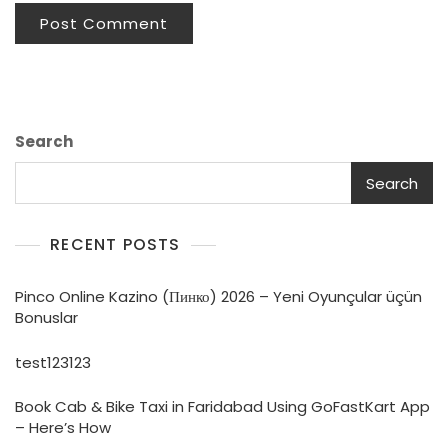
Search
Search
RECENT POSTS
Pinco Online Kazino (Пинко) 2026 – Yeni Oyunçular üçün
Bonuslar
test123123
Book Cab & Bike Taxi in Faridabad Using GoFastKart App
– Here’s How