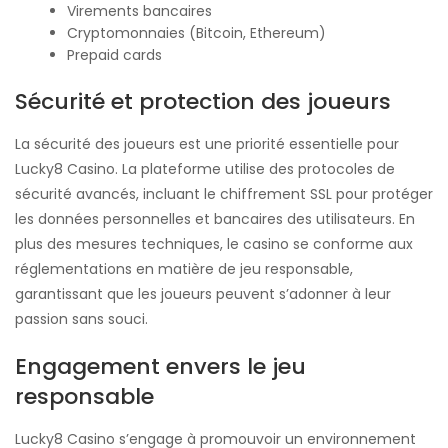
Virements bancaires
Cryptomonnaies (Bitcoin, Ethereum)
Prepaid cards
Sécurité et protection des joueurs
La sécurité des joueurs est une priorité essentielle pour
Lucky8 Casino. La plateforme utilise des protocoles de
sécurité avancés, incluant le chiffrement SSL pour protéger
les données personnelles et bancaires des utilisateurs. En
plus des mesures techniques, le casino se conforme aux
réglementations en matière de jeu responsable,
garantissant que les joueurs peuvent s’adonner à leur
passion sans souci.
Engagement envers le jeu
responsable
Lucky8 Casino s’engage à promouvoir un environnement