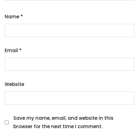
Name
*
Email
*
Website
Save my name, email, and website in this
browser for the next time I comment.