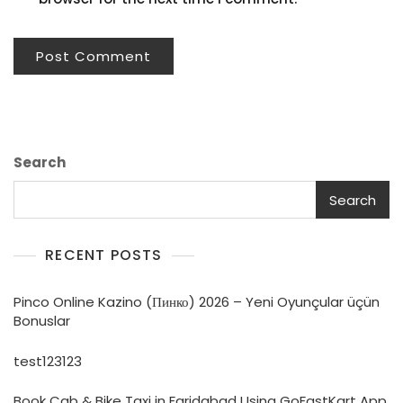
Search
Search
RECENT POSTS
Pinco Online Kazino (Пинко) 2026 – Yeni Oyunçular üçün
Bonuslar
test123123
Book Cab & Bike Taxi in Faridabad Using GoFastKart App