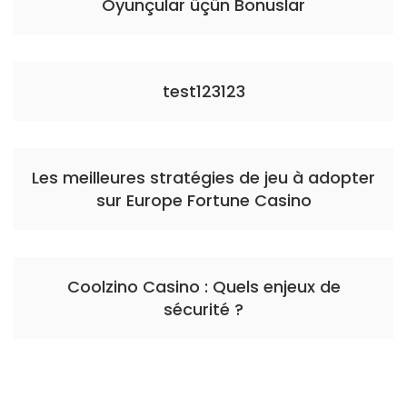
Oyunçular üçün Bonuslar
test123123
Les meilleures stratégies de jeu à adopter
sur Europe Fortune Casino
Coolzino Casino : Quels enjeux de
sécurité ?