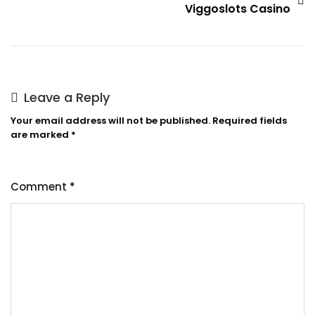
Viggoslots Casino
Leave a Reply
Your email address will not be published.
Required fields
are marked
*
Comment
*