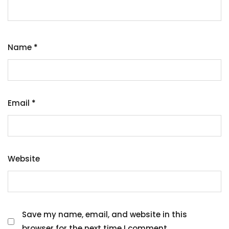
Name
*
Email
*
Website
Save my name, email, and website in this
browser for the next time I comment.