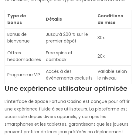
Type de
Conditions
Détails
bonus
de mise
Bonus de
Jusqu’à 200 % sur le
30x
bienvenue
premier dépôt
Offres
Free spins et
20x
hebdomadaires
cashback
Accès à des
Variable selon
Programme VIP
événements exclusifs
le niveau
Une expérience utilisateur optimisée
L’interface de Space Fortuna Casino est conçue pour offrir
une expérience fluide à ses utilisateurs. La plateforme est
accessible depuis divers appareils, y compris les
smartphones et les tablettes, garantissant que les joueurs
peuvent profiter de leurs jeux préférés en déplacement.