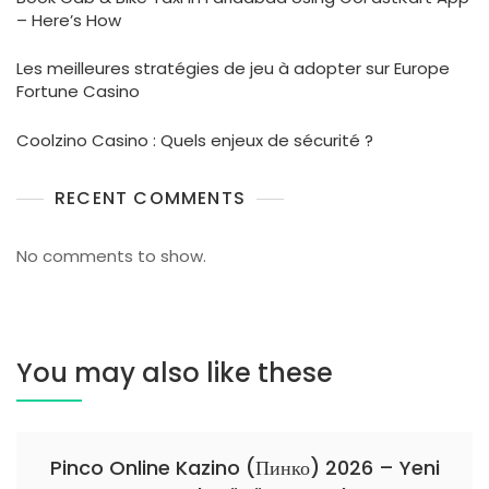
– Here’s How
Les meilleures stratégies de jeu à adopter sur Europe
Fortune Casino
Coolzino Casino : Quels enjeux de sécurité ?
RECENT COMMENTS
No comments to show.
You may also like these
Pinco Online Kazino (Пинко) 2026 – Yeni