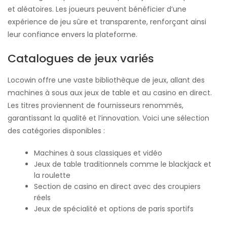
et aléatoires. Les joueurs peuvent bénéficier d’une
expérience de jeu sûre et transparente, renforçant ainsi
leur confiance envers la plateforme.
Catalogues de jeux variés
Locowin offre une vaste bibliothèque de jeux, allant des
machines à sous aux jeux de table et au casino en direct.
Les titres proviennent de fournisseurs renommés,
garantissant la qualité et l’innovation. Voici une sélection
des catégories disponibles :
Machines à sous classiques et vidéo
Jeux de table traditionnels comme le blackjack et
la roulette
Section de casino en direct avec des croupiers
réels
Jeux de spécialité et options de paris sportifs