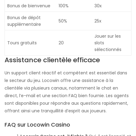
Bonus de bienvenue
100%
30x
Bonus de dépôt
50%
25x
supplémentaire
Jouer sur les
Tours gratuits
20
slots
sélectionnés
Assistance clientèle efficace
Un support client réactif et compétent est essentiel dans
le secteur du jeu. Locowin offre une assistance à la
clientèle via plusieurs canaux, notamment le chat en
direct, l’e-mail et une section FAQ bien fournie. Les agents
sont disponibles pour répondre aux questions rapidement,
offrant ainsi une tranquillité d’esprit aux joueurs.
FAQ sur Locowin Casino