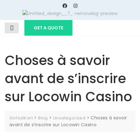
GET A QUOTE
Choses à savoir
avant de s’inscrire
sur Locowin Casino
>
>
>
Choses à savoir
GoFastKart
Blog
Uncategorized
avant de s’inscrire sur Locowin Casino