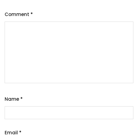
Comment
*
Name
*
Email
*